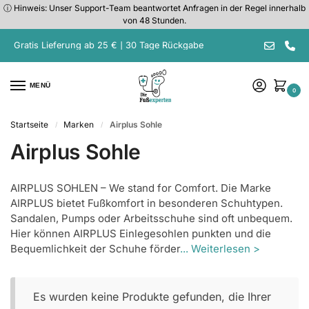
ⓘ Hinweis: Unser Support-Team beantwortet Anfragen in der Regel innerhalb
von 48 Stunden.
Gratis Lieferung ab 25 € | 30 Tage Rückgabe
MENÜ
0
Startseite
Marken
Airplus Sohle
/
/
Airplus Sohle
AIRPLUS SOHLEN – We stand for Comfort. Die Marke
AIRPLUS bietet Fußkomfort in besonderen Schuhtypen.
Sandalen, Pumps oder Arbeitsschuhe sind oft unbequem.
Hier können AIRPLUS Einlegesohlen punkten und die
Bequemlichkeit der Schuhe förder
... Weiterlesen >
Es wurden keine Produkte gefunden, die Ihrer