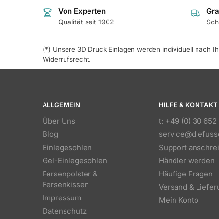
Von Experten
Gra
Qualität seit 1902
Sch
(*) Unsere 3D Druck Einlagen werden individuell nach I
Widerrufsrecht.
ALLGEMEIN
HILFE & KONTAKT
Über Uns
t: +49 (0) 30 652
Blog
service@diefuss
Einlegesohlen
Support anschre
Gel-Einlegesohlen
Händler werden
Fersenpolster &
Häufige Fragen
Fersenkissen
Versand & Liefer
Impressum
Mein Konto
Datenschutz