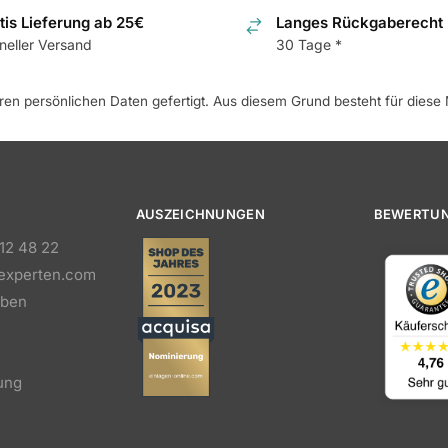
tis Lieferung ab 25€
Langes Rückgaberecht
neller Versand
30 Tage *
hren persönlichen Daten gefertigt. Aus diesem Grund besteht für dies
AUSZEICHNUNGEN
BEWERTU
 12 48 22
experten.com
iben
ung