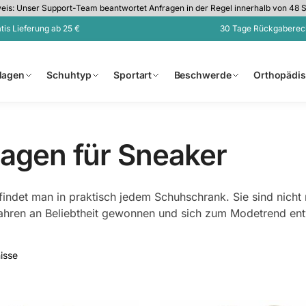
is: Unser Support-Team beantwortet Anfragen in der Regel innerhalb von 48 
tis Lieferung ab 25 €
30 Tage Rückgaberec
nlagen
Schuhtyp
Sportart
Beschwerde
Orthopädi
lagen für Sneaker
findet man in praktisch jedem Schuhschrank. Sie sind nicht
Jahren an Beliebtheit gewonnen und sich zum Modetrend ent
isse