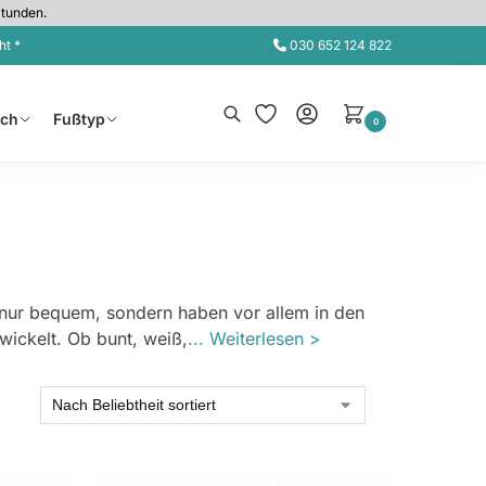
Stunden.
ht *
030 652 124 822
Suche
sch
Fußtyp
0
 nur bequem, sondern haben vor allem in den
wickelt. Ob bunt, weiß,
... Weiterlesen >