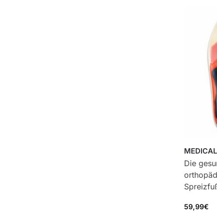
MEDICAL
Die gesu
orthopäd
Spreizfu
59,99
€