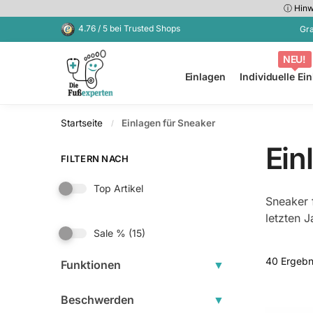
ⓘ Hinwe
Kürzlich hinzugefügt
4.76 / 5 bei Trusted Shops
Gra
NEU!
Einlagen
Individuelle Ei
Startseite
Einlagen für Sneaker
/
Ein
FILTERN NACH
Top Artikel
Sneaker 
letzten 
Sale %
(15)
40 Ergebn
Funktionen
▼
Beschwerden
▼