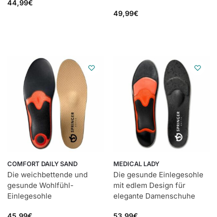
44,99
€
49,99
€
COMFORT DAILY SAND
MEDICAL LADY
Die weichbettende und
Die gesunde Einlegesohle
gesunde Wohlfühl-
mit edlem Design für
Einlegesohle
elegante Damenschuhe
45,99
€
53,99
€