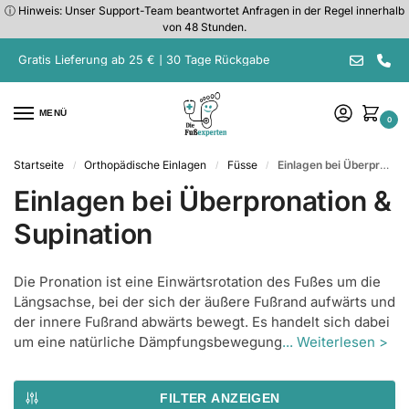
ⓘ Hinweis: Unser Support-Team beantwortet Anfragen in der Regel innerhalb
von 48 Stunden.
Gratis Lieferung ab 25 € | 30 Tage Rückgabe
MENÜ
0
Startseite
Orthopädische Einlagen
Füsse
Einlagen bei Überpronation & Supination
/
/
/
Einlagen bei Überpronation &
Supination
Die Pronation ist eine Einwärtsrotation des Fußes um die
Längsachse, bei der sich der äußere Fußrand aufwärts und
der innere Fußrand abwärts bewegt. Es handelt sich dabei
um eine natürliche Dämpfungsbewegung
... Weiterlesen >
FILTER ANZEIGEN