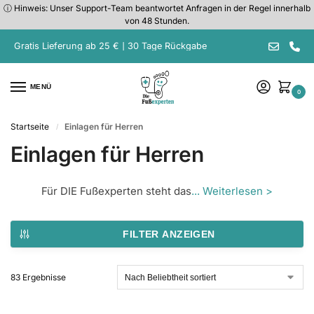
ⓘ Hinweis: Unser Support-Team beantwortet Anfragen in der Regel innerhalb
von 48 Stunden.
Gratis Lieferung ab 25 € | 30 Tage Rückgabe
MENÜ
0
Startseite
Einlagen für Herren
/
Einlagen für Herren
Für DIE Fußexperten steht das
... Weiterlesen >
FILTER ANZEIGEN
83 Ergebnisse