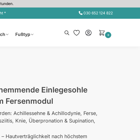
Stunden.
ht *
030 652 124 822
Suche
sch
Fußtyp
0
hemmende Einlegesohle
m Fersenmodul
en: Achillessehne & Achillodynie, Ferse,
ziitis, Knie, Überpronation & Supination,
 – Hautverträglichkeit nach höchstem