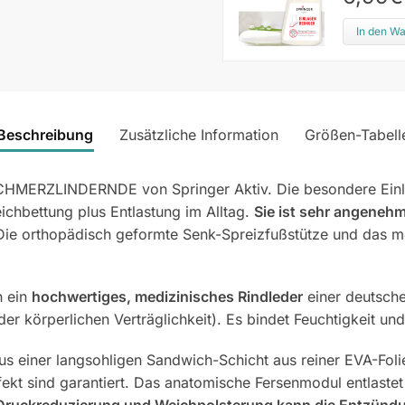
In den W
Beschreibung
Zusätzliche Information
Größen-Tabell
 SCHMERZLINDERNDE von Springer Aktiv. Die besondere Ein
chbettung plus Entlastung im Alltag.
Sie ist sehr angenehm
ie orthopädisch geformte Senk-Spreizfußstütze und das me
h ein
hochwertiges, medizinisches Rindleder
einer deutsch
 körperlichen Verträglichkeit). Es bindet Feuchtigkeit und 
 einer langsohligen Sandwich-Schicht aus reiner EVA-Foli
ekt sind garantiert. Das anatomische Fersenmodul entlastet
 Druckreduzierung und Weichpolsterung kann die Entzündu