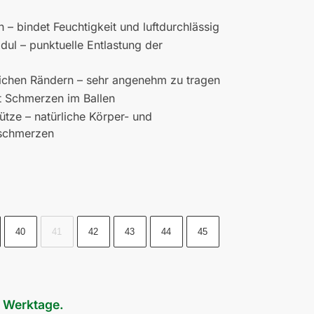
n – bindet Feuchtigkeit und luftdurchlässig
ul – punktuelle Entlastung der
ichen Rändern – sehr angenehm zu tragen
rt Schmerzen im Ballen
ütze – natürliche Körper- und
ßschmerzen
40
41
42
43
44
45
3 Werktage.