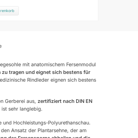
arenkorb
e
legesohle mit anatomischem Fersenmodul
 zu tragen und eignet sich bestens für
dizinische Rindleder eignen sich bestens
en Gerberei aus,
zertifiziert nach DIN EN
ist sehr langlebig.
e und Hochleistungs-Polyurethanschau.
 den Ansatz der Plantarsehne, der am
ng des Fersensporns abheilen und die