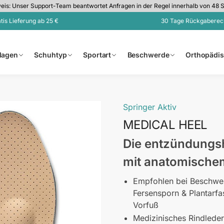
is: Unser Support-Team beantwortet Anfragen in der Regel innerhalb von 48 
tis Lieferung ab 25 €
30 Tage Rückgaberec
nlagen
Schuhtyp
Sportart
Beschwerde
Orthopädi
Springer Aktiv
MEDICAL HEEL
Die entzündungs
mit anatomische
Empfohlen bei Beschwerd
Fersensporn & Plantarfas
Vorfuß
Medizinisches Rindleder