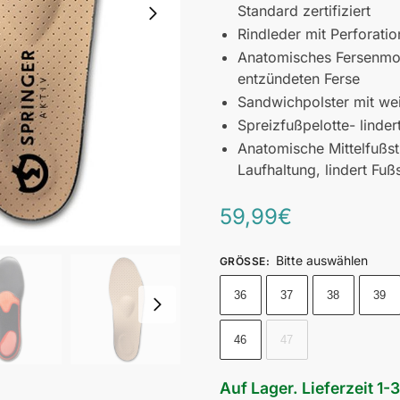
Standard zertifiziert
Rindleder mit Perforatio
Anatomisches Fersenmod
entzündeten Ferse
Sandwichpolster mit we
Spreizfußpelotte- linde
Anatomische Mittelfußst
Laufhaltung, lindert Fu
59,99
€
Bitte auswählen
GRÖSSE
:
36
37
38
39
46
47
Auf Lager. Lieferzeit 1-