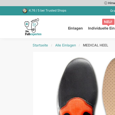
ⓘ Hinwe
Kürzlich hinzugefügt
4.76 / 5 bei Trusted Shops
Gra
NEU!
Einlagen
Individuelle Ei
Startseite
Alle Einlagen
MEDICAL HEEL
/
/