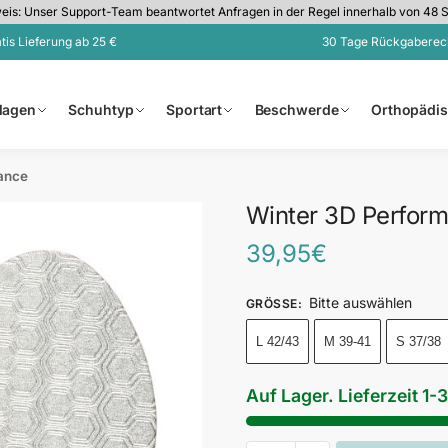
is: Unser Support-Team beantwortet Anfragen in der Regel innerhalb von 48 
tis Lieferung ab 25 €
30 Tage Rückgaberec
nlagen
Schuhtyp
Sportart
Beschwerde
Orthopädi
ance
Winter 3D Perfor
39,95
€
Bitte auswählen
GRÖSSE
:
L 42/43
M 39-41
S 37/38
Auf Lager. Lieferzeit 1-