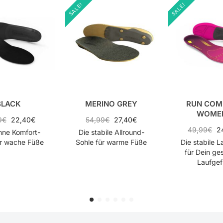
SALE!
SALE!
BLACK
MERINO GREY
RUN COM
WOME
9
€
22,40
€
54,99
€
27,40
€
49,99
€
2
nne Komfort-
Die stabile Allround-
ür wache Füße
Sohle für warme Füße
Die stabile L
für Dein g
Laufgef