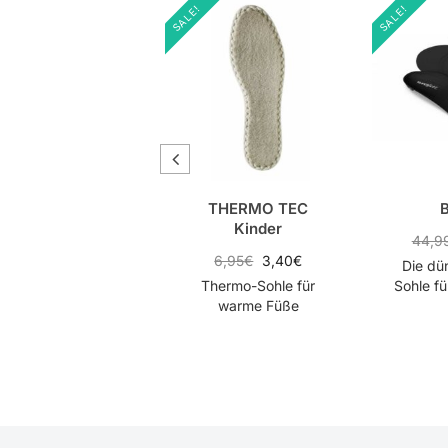
SALE!
SALE!
3D PLAY
THERMO TEC
Kinder
34,99
€
17,40
€
44,9
6,95
€
3,40
€
ie stoßdämpfende
Die dü
Sportsohle für
Thermo-Sohle für
Sohle f
bessere Leistung
warme Füße