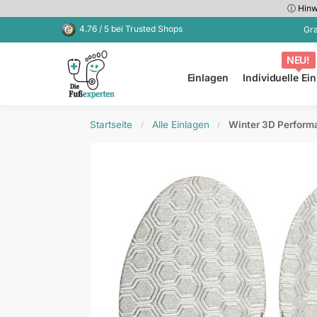
ⓘ Hinwe
Kürzlich hinzugefügt
4.76 / 5 bei Trusted Shops
Gra
NEU!
Einlagen
Individuelle Ei
Startseite
Alle Einlagen
Winter 3D Perform
/
/