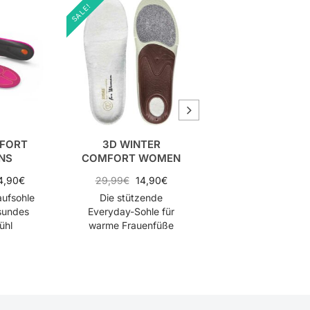
SALE!
SALE!
FORT
3D WINTER
3D PLAY
NS
COMFORT WOMEN
34,99
€
17,40
€
4,90
€
29,99
€
14,90
€
Die stoßdämpfen
aufsohle
Die stützende
Sportsohle für
esundes
Everyday-Sohle für
bessere Leistun
ühl
warme Frauenfüße