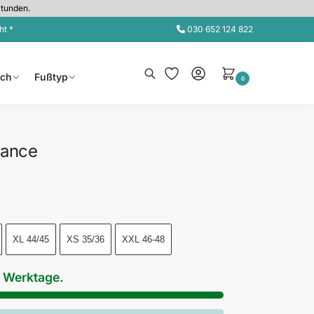
Stunden.
ht *
030 652 124 822
Suche
sch
Fußtyp
0
mance
XL 44/45
XS 35/36
XXL 46-48
3 Werktage.