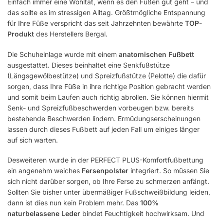
Einfach immer eine Wohltat, wenn es den Füßen gut geht – und
das sollte es im stressigen Alltag. Größtmögliche Entspannung
für Ihre Füße verspricht das seit Jahrzehnten bewährte
TOP-
Produkt
des Herstellers Bergal.
Die Schuheinlage wurde mit einem
anatomischen Fußbett
ausgestattet. Dieses beinhaltet eine Senkfußstütze
(Längsgewölbestütze) und Spreizfußstütze (Pelotte) die dafür
sorgen, dass Ihre Füße in ihre richtige Position gebracht werden
und somit beim Laufen auch richtig abrollen. Sie können hiermit
Senk- und Spreizfußbeschwerden vorbeugen bzw. bereits
bestehende Beschwerden lindern. Ermüdungserscheinungen
lassen durch dieses Fußbett auf jeden Fall um einiges länger
auf sich warten.
Desweiteren wurde in der PERFECT PLUS-Komfortfußbettung
ein angenehm weiches
Fersenpolster
integriert. So müssen Sie
sich nicht darüber sorgen, ob Ihre Ferse zu schmerzen anfängt.
Sollten Sie bisher unter übermäßiger Fußschweißbildung leiden,
dann ist dies nun kein Problem mehr. Das
100%
naturbelassene Leder
bindet Feuchtigkeit hochwirksam. Und