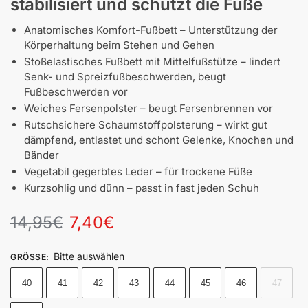
stabilisiert und schützt die Füße
Anatomisches Komfort-Fußbett – Unterstützung der
Körperhaltung beim Stehen und Gehen
Stoßelastisches Fußbett mit Mittelfußstütze – lindert
Senk- und Spreizfußbeschwerden, beugt
Fußbeschwerden vor
Weiches Fersenpolster – beugt Fersenbrennen vor
Rutschsichere Schaumstoffpolsterung – wirkt gut
dämpfend, entlastet und schont Gelenke, Knochen und
Bänder
Vegetabil gegerbtes Leder – für trockene Füße
Kurzsohlig und dünn – passt in fast jeden Schuh
14,95
€
7,40
€
Bitte auswählen
GRÖSSE
:
40
41
42
43
44
45
46
47