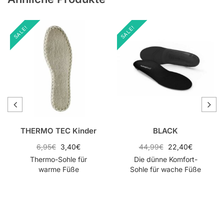
SALE!
SALE!
THERMO TEC Kinder
BLACK
6,95
€
3,40
€
44,99
€
22,40
€
Thermo-Sohle für
Die dünne Komfort-
warme Füße
Sohle für wache Füße