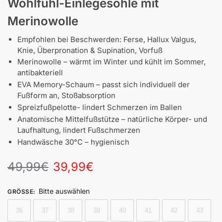
Wohlfühl-Einlegesohle mit
Merinowolle
Empfohlen bei Beschwerden: Ferse, Hallux Valgus,
Knie, Überpronation & Supination, Vorfuß
Merinowolle – wärmt im Winter und kühlt im Sommer,
antibakteriell
EVA Memory-Schaum – passt sich individuell der
Fußform an, Stoßabsorption
Spreizfußpelotte- lindert Schmerzen im Ballen
Anatomische Mittelfußstütze – natürliche Körper- und
Laufhaltung, lindert Fußschmerzen
Handwäsche 30°C – hygienisch
49,99
€
39,99
€
Bitte auswählen
GRÖSSE
:
36
37
38
39
40
41
42
43